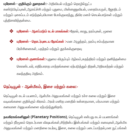
யுரேனஸ் - குறிக்கும் துறைகள்:-
அறிவியல் மற்றும் தொழில்நுட்ப
கண்டுபிடிப்புகள்,ஆராய்ச்சி மற்றும் புதுமை, மின்னணுவியல், மறைபொருள், ஜோதிடம்
மற்றும் புகைப்படம் எடுத்தல்,விமான போக்குவரத்து, தீவிர மனச் செயல்பாடுகள் மற்றும்
புத்திசாலித்தன்மை.
யுரேனஸ் - ஆளப்படும் உடல் பாகங்கள்:-
தோல், காது, நரம்புகள், மூளை
யுரேனஸ் - தொடர்புடைய நோய்கள் :-
மன அழுத்தம், நரம்பு சம்பந்தமான
பிரச்சினைகள், பதற்றம் மற்றும் தூக்கக்குறைவு
யுரேனஸ் குணங்கள்:-
புதுமை விரும்பும் ஆர்வம்,சுதந்திரம் மற்றும் தனித்தன்மை
கொண்டவர், எதிர்பாராத மாற்றங்களை ஏற்படுத்தும் திறன்,அறிவாற்றல் மற்றும்
கலந்தறிவு அதிகம்.
நெப்டியூன் - ஆன்மீகம், இசை மற்றும் கலை:-
நெப்டியூன் கடல் பயணம், ஆன்மீக அனுபவங்கள் மற்றும் உச்ச கலை மற்றும் இசை
வடிவங்களை குறிக்கும் கிரகம். அவர் மனித மனதில் உன்னதமான, மர்மமான மற்றும்
கனவான அனுபவங்களை ஏற்படுத்துகிறார்.
நவகிரகங்களினுள் (Planetary Positions)
, நெப்டியூன் என்பது கடல் பயணங்கள்
மற்றும் நீர்மூலம் தொடர்பான விஷயங்கள்,சிற்றின்ப இன்பங்கள் மற்றும் கனவுகள்,ஆன்மீக
அனுபவங்கள் மற்றும் மனநிலை உயர்வு, இசை, கலை மற்றும் படைப்பாற்றல்,மன நுட்பங்கள்