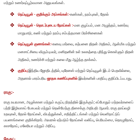
மற்றும் உணர்வுப்பூர்வமான அனுபவங்கள்.
நெப்டியூன் - குறிக்கும் அம்சங்கள்:-
கண்கள், நரம்புகள், தோல்
நெப்டியூன் - தொடர்புடைய நோய்கள் :-
மன குழப்பம், மன அழுத்தம், உணர்வு
மாறுபாடு, கண் மற்றும் நரம்பு சம்பந்தமான பிரச்சினைகள்
நெப்டியூன் குணங்கள்:-
கனவு பார்வை, கற்பனை திறன் அதிகம், ஆன்மீக மற்றும்
மனசாட்சியை விரும்புபவர், மனிதனின் உள் உலகத்தை புரிந்து கொள்ளும் திறன்
அதிகம், உணர்ச்சி மற்றும் கலை மீது ஆழ்ந்த தாக்கம்.
குறிப்பு:
இந்திய ஜோதிடத்தில், யுரேனஸ் மற்றும் நெப்டியூன் இடம் பெறவில்லை,
அதனால் பாரம்பரிய
ஜாதக கணிப்புகளில்
இவர்களின் பாதிப்பு குறிப்பிடப்படாது.
ராகு:-
ராகு உயரமான, அழுக்கான மற்றும் கருப்பு நிறத்தில் இருக்கும்; எப்போதும் மற்றவர்களைப்
பற்றி இழிவாகப் பேசுபவர் மற்றும் தென்மேற்கு திசைக்கு அதிபதி ஆவார். ராகு தாய்வழி
உறவுகள், தோல் நோய்கள், விபத்துக்கள், சதித்திட்டங்கள் மற்றும் வெளிநாட்டுப்
பயணங்களை குறிக்கிறார். அவரால் ஏற்படும் நோய்கள் வலிப்பு, பெரியம்மை, தொழுநோய்,
காசநோய், மலேரியா மற்றும் அரிப்பு.
கேது:-