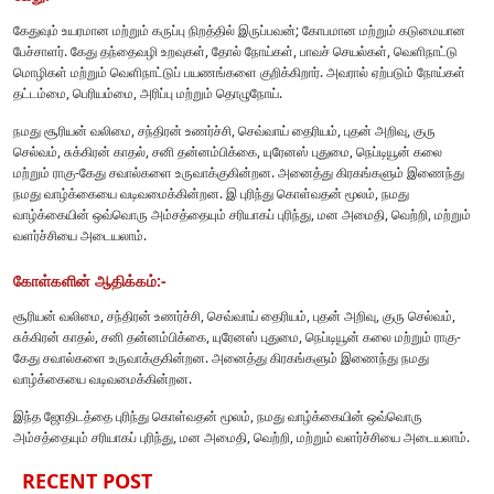
கேதுவும் உயரமான மற்றும் கருப்பு நிறத்தில் இருப்பவன்; கோபமான மற்றும் கடுமையான
பேச்சாளர். கேது தந்தைவழி உறவுகள், தோல் நோய்கள், பாவச் செயல்கள், வெளிநாட்டு
மொழிகள் மற்றும் வெளிநாட்டுப் பயணங்களை குறிக்கிறார். அவரால் ஏற்படும் நோய்கள்
தட்டம்மை, பெரியம்மை, அரிப்பு மற்றும் தொழுநோய்.
நமது சூரியன் வலிமை, சந்திரன் உணர்ச்சி, செவ்வாய் தைரியம், புதன் அறிவு, குரு
செல்வம், சுக்கிரன் காதல், சனி தன்னம்பிக்கை, யுரேனஸ் புதுமை, நெப்டியூன் கலை
மற்றும் ராகு-கேது சவால்களை உருவாக்குகின்றன. அனைத்து கிரகங்களும் இணைந்து
நமது வாழ்க்கையை வடிவமைக்கின்றன. இ புரிந்து கொள்வதன் மூலம், நமது
வாழ்க்கையின் ஒவ்வொரு அம்சத்தையும் சரியாகப் புரிந்து, மன அமைதி, வெற்றி, மற்றும்
வளர்ச்சியை அடையலாம்.
கோள்களின் ஆதிக்கம்:-
சூரியன் வலிமை, சந்திரன் உணர்ச்சி, செவ்வாய் தைரியம், புதன் அறிவு, குரு செல்வம்,
சுக்கிரன் காதல், சனி தன்னம்பிக்கை, யுரேனஸ் புதுமை, நெப்டியூன் கலை மற்றும் ராகு-
கேது சவால்களை உருவாக்குகின்றன. அனைத்து கிரகங்களும் இணைந்து நமது
வாழ்க்கையை வடிவமைக்கின்றன.
இந்த ஜோதிடத்தை புரிந்து கொள்வதன் மூலம், நமது வாழ்க்கையின் ஒவ்வொரு
அம்சத்தையும் சரியாகப் புரிந்து, மன அமைதி, வெற்றி, மற்றும் வளர்ச்சியை அடையலாம்.
RECENT POST