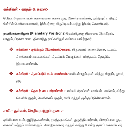
சுக்கிரன் - காதல் & கலை:-
பெரிய, அழகான உடல், கருமையான சுருள் முடி, அகன்ற கண்கள், நன்றியுள்ள நிறம்;
பேச்சில் மென்மையானவர், இன்பத்தை விரும்புபவர் காற்று இயல்பு கொண்டவர்.
நவகிரகங்களினுள் (Planetary Positions)
தென்கிழக்கு திசையை ஆள்கிறார்,
பகலும், பிரகாசமான பதினைந்து நாட்களிலும் வலிமை வாய்ந்தவர்.
சுக்கிரன் - குறிக்கும் அம்சங்கள்:-
காதல்
, திருமணம், கலை, இசை, நடனம்,
அலங்காரம், வாகனங்கள், ஆடம்பரப் பொருட்கள், வர்த்தகம், தொழில்,
இரசாயனங்கள்.
சுக்கிரன் - ஆளப்படும் உடல் பாகங்கள்:-
பாலியல் உறுப்புகள், விந்து, சிறுநீர், முகம்,
முடி.
சுக்கிரன் - தொடர்புடைய நோய்கள் :-
பாலியல் நோய்கள், பாலியல் பலவீனம், விந்து
வெளியேறுதல், வெள்ளைப்படுதல், கண் மற்றும் மூக்கு பிரச்சினைகள்.
சனி - துக்கம், செறிவு மற்றும் தடை:-
ஒல்லியான உடல், குழிந்த கண்கள், தடித்த நகங்கள், துருத்திய பற்கள், விறைப்பான முடி,
கைகள் மற்றும் கால்களிலும். கொடூரமானவர் மற்றும் காற்று போன்ற குணம் கொண்டவர்.