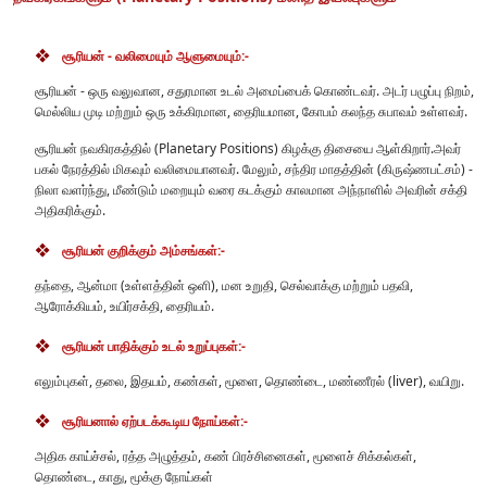
சூரியன் - வலிமையும் ஆளுமையும்:-
சூரியன் - ஒரு வலுவான, சதுரமான உடல் அமைப்பைக் கொண்டவர். அடர் பழுப்பு நிறம்,
மெல்லிய முடி மற்றும் ஒரு உக்கிரமான, தைரியமான, கோபம் கலந்த சுபாவம் உள்ளவர்.
சூரியன் நவகிரகத்தில் (Planetary Positions) கிழக்கு திசையை ஆள்கிறார்.அவர்
பகல் நேரத்தில் மிகவும் வலிமையானவர். மேலும், சந்திர மாதத்தின் (கிருஷ்ணபட்சம்) -
நிலா வளர்ந்து, மீண்டும் மறையும் வரை கடக்கும் காலமான அந்நாளில் அவரின் சக்தி
அதிகரிக்கும்.
சூரியன் குறிக்கும் அம்சங்கள்:-
தந்தை, ஆன்மா (உள்ளத்தின் ஒளி), மன உறுதி, செல்வாக்கு மற்றும் பதவி,
ஆரோக்கியம், உயிர்சக்தி, தைரியம்.
சூரியன் பாதிக்கும் உடல் உறுப்புகள்:-
எலும்புகள், தலை, இதயம், கண்கள், மூளை, தொண்டை, மண்ணீரல் (liver), வயிறு.
சூரியனால் ஏற்படக்கூடிய நோய்கள்:-
அதிக காய்ச்சல், ரத்த அழுத்தம், கண் பிரச்சினைகள், மூளைச் சிக்கல்கள்,
தொண்டை, காது, மூக்கு நோய்கள்