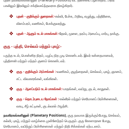
புதன் நவகிரகங்களினுள் (Planetary Positions) வட திசையை ஆள்கிறார். அவர்
பகலிலும் இரவிலும் சக்திவாய்ந்தவராக திகழ்கிறார்.
புதன் - குறிக்கும் துறைகள்:-
கல்வி, பேச்சு, அறிவு, எழுத்து, பத்திரிகை,
விளம்பரம், வணிகம், போக்குவரத்து.
புதன் - ஆளும் உடல் பாகங்கள்:-
தோல், மூளை, நரம்பு அமைப்பு, மார்பு, நாக்கு.
குரு - புத்தி, செல்வம் மற்றும் புகழ்:-
பருத்த உடல், பொன்னிற நிறம், பழுப்பு நிற முடி கொண்டவர். இவர் உன்னதமானவர்,
புத்திசாலி மற்றும் மந்தம் குணம் கொண்டவர்.
குரு - குறிக்கும் அம்சங்கள் :-
வணிகம், குழந்தைகள், செல்வம், புகழ், ஞானம்,
சட்ட விவகாரங்கள், வங்கிகள்.
குரு - ஆளப்படும் உடல் பாகங்கள்:-
பாதங்கள், வயிறு, குடல், காதுகள்.
குரு - தொடர்புடைய நோய்கள் :-
கல்லீரல் மற்றும் செரிமானப் பிரச்சினைகள்,
வாயு, சீழ் கட்டிகள், குடல்வால் அழற்சி.
நவகிரகங்களினுள் (Planetary Positions)
, குரு நலமாக இருக்கும்போது, செல்வம்,
கல்வி, புகழ், மற்றும் வாழ்க்கை முன்னேற்றம் பெருகும். குரு கோளாறான போது,
செரிமானம், வயிற்றுப் பிரச்சினைகள் மற்றும் நிதி சிக்கல்கள் ஏற்படலாம்.