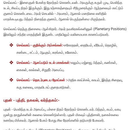
செவ்வாய் - இளைஞன் போன்ற தோற்றம் கொண்டவன். அவருக்கு சுருள் முடி, மெலிந்த
உடல், சிவப்பு நிறம் இருக்கும். இது உற்சாகத்தையும் சீறிமுரைக்கும் ஆற்றலையும் காட்டும்
குணம் கொண்டவை. அவர் செயலில் - அவசரம், ஆனால் மனநிலை எளிதில்
மாறக்கூடியது. பித்தம் நிறைந்த குணம், ஆனால் பெருந்தன்மை மிகுந்தவர்.
செவ்வாய் தெற்கு திசையை ஆள்கிறார். அவர் நவகிரகங்களினுள் (Planetary Positions)
இரவிலும் சந்திர மாதத்தின் இருண்ட பாதியிலும் வலிமையாக காணப்படுவார்.
செவ்வாய் - குறிக்கும் அம்சங்கள்:-
சகோதரன், தைரியம், வீரியம், தொழில்,
சண்டை, சட்டம், ஆயுதம், சுரங்கம், உலோகம்.
செவ்வாய் - ஆளப்படும் உடல் பாகங்கள்:-
எலும்பு மஜ்ஜை, பித்தம், கண்கள்,
கைகள், கால்கள், சிறுநீர் அமைப்பு.
செவ்வாய் - தொடர்புடைய நோய்கள் :-
அதிக காய்ச்சல், காயம், இரத்த சிதைவு,
கரு கலைவு, மாதவிடாய் குறைபாடுகள்.
புதன் - புத்தி, தகவல், வர்த்தகம்:-
புதன் - மெலிந்த உடல் அமைப்பு, பச்சை நிறம் தோற்றம் கொண்டவர். பித்தம், கபம், வாயு
மூன்று தாதுக்களின் கலவை கொண்டுள்ளார். புதன் மிகவும் புத்திசாலி, நகைச்சுவை
உணர்வு மிக்கவர். ஆனால் பேசும் போது சில நேரங்களில் தடுமாறி பேசுவார்.