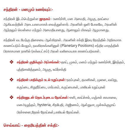
சந்திரன் - மனமும் உணர்வும்:-
சந்திரன் இடம்பெற்றுள்ள
ஜாதகம்
- உணர்ச்சி, மன அமைதி, அழகு, தாய்மை
ஆகியவற்றின் அடையாளமாகக் வைத்துள்ளார். அவளின் ஒளி போலவே, அவளின்
ஆற்றலும் மென்மை மற்றும் அமைதியானது, ஆனாலும் மிகவும் ஆழமானது.
சந்திரன் வடமேற்கு திசையை ஆள்கிறாள். அவளின் சக்தி இரவு நேரத்தில் அதிகமாக
காணப்படும்.மேலும், நவகிரகங்களினுள் (Planetary Positions) சந்திர மாதத்தின்
பிரகாசமான நாளில் (சுக்லபட்சம்) அவள் வலிமையாக காணப்படுவாள்.
சந்திரன் குறிக்கும் அம்சங்கள்:-
தாய், முகம், மனம் மற்றும் உணர்ச்சி, இரத்தம்,
புத்திசாலித்தனம், அழகு, உயிர்சக்தி
சந்திரன் பாதிக்கும் உடல் உறுப்புகள்:-
நரம்புகள், தமனிகள், மூளை, வயிறு,
கருப்பை, சிறுநீர்ப்பை, மார்பகம், கருப்பைகள், பாலியல் உறுப்புகள்
சந்திரனுடன் தொடர்புடைய நோய்கள்:-
சளி, காய்ச்சல், மஞ்சள் காமாலை,
மனஅழுத்தம், hysteria, சீதபேதி, அஜீரணம், ஆஸ்துமா, மூச்சுக்குழாய்
பிரச்சனை,தோல் நோய்கள்,பாலியல் நோய்கள்.
செவ்வாய் - தைரியத்தின் சக்தி:-