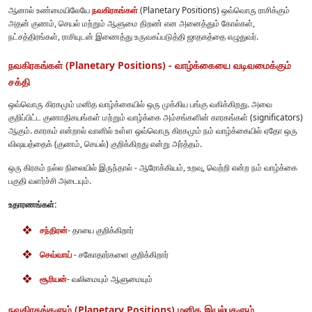
ஆனால் உண்மையிலேயே
நவகிரகங்கள்
(Planetary Positions) ஒவ்வொரு ராசிக்கும்
அதன் குணம், செயல் மற்றும் ஆளுமை திறண் என அனைத்தும் கோல்கள்,
நட்சத்திரங்கள், ராசியுடன் இணைத்து உருவகப்படுத்தி ஜாதகத்தை எழுதுவர்.
நவகிரகங்கள் (Planetary Positions) - வாழ்க்கையை வடிவமைக்கும்
சக்தி
ஒவ்வொரு கிரகமும் மனித வாழ்க்கையில் ஒரு முக்கிய பங்கு வகிக்கிறது. அவை
குறிப்பிட்ட குணாதிசயங்கள் மற்றும் வாழ்க்கை அம்சங்களின் காரகங்கள் (significators)
ஆகும். காரகம் என்றால் வானில் உள்ள ஒவ்வொரு கிரகமும் நம் வாழ்க்கையில் ஏதோ ஒரு
விஷயத்தைக் (குணம், செயல்) குறிக்கிறது என்று அர்த்தம்.
ஒரு கிரகம் நல்ல நிலையில் இருந்தால் - ஆரோக்கியம், உறவு, வெற்றி என்ற நம் வாழ்க்கை
பகுதி வளர்ச்சி அடையும்.
உதாரணங்கள்:
சந்திரன்
- தாயை குறிக்கிறார்
செவ்வாய்
- சகோதரர்களை குறிக்கிறார்
சூரியன்
- வலிமையும் ஆளுமையும்
நவகிரகங்களும் (Planetary Positions) மனித இயல்புகளும்