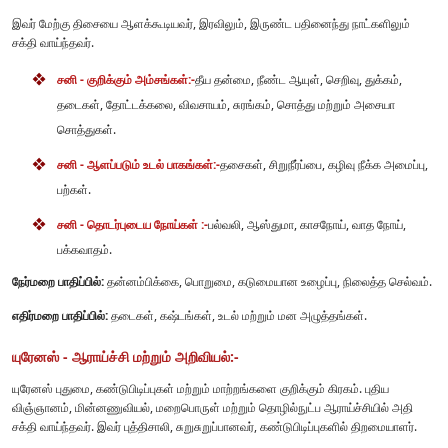
இவர் மேற்கு திசையை ஆளக்கூடியவர், இரவிலும், இருண்ட பதினைந்து நாட்களிலும்
சக்தி வாய்ந்தவர்.
சனி - குறிக்கும் அம்சங்கள்:-
தீய தன்மை, நீண்ட ஆயுள், செறிவு, துக்கம்,
தடைகள், தோட்டக்கலை, விவசாயம், சுரங்கம், சொத்து மற்றும் அசையா
சொத்துகள்.
சனி - ஆளப்படும் உடல் பாகங்கள்:-
தசைகள், சிறுநீர்ப்பை, கழிவு நீக்க அமைப்பு,
பற்கள்.
சனி - தொடர்புடைய நோய்கள் :-
பல்வலி, ஆஸ்துமா, காசநோய், வாத நோய்,
பக்கவாதம்.
நேர்மறை பாதிப்பில்:
தன்னம்பிக்கை, பொறுமை, கடுமையான உழைப்பு, நிலைத்த செல்வம்.
எதிர்மறை பாதிப்பில்:
தடைகள், கஷ்டங்கள், உடல் மற்றும் மன அழுத்தங்கள்.
யுரேனஸ் - ஆராய்ச்சி மற்றும் அறிவியல்:-
யுரேனஸ் புதுமை, கண்டுபிடிப்புகள் மற்றும் மாற்றங்களை குறிக்கும் கிரகம். புதிய
விஞ்ஞானம், மின்னணுவியல், மறைபொருள் மற்றும் தொழில்நுட்ப ஆராய்ச்சியில் அதி
சக்தி வாய்ந்தவர். இவர் புத்திசாலி, சுறுசுறுப்பானவர், கண்டுபிடிப்புகளில் திறமையாளர்.